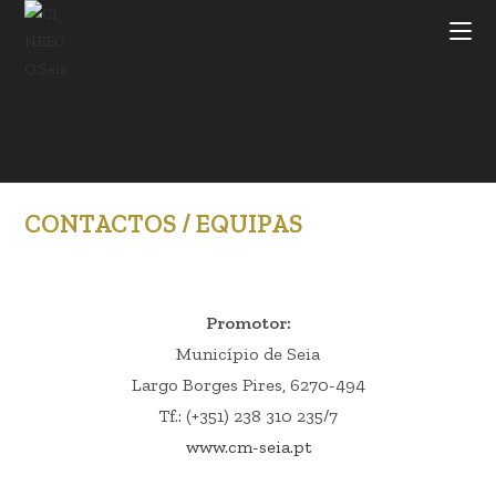
Skip
to
content
CONTACTOS / EQUIPAS
Promotor:
Município de Seia
Largo Borges Pires, 6270-494
Tf.: (+351) 238 310 235/7
www.cm-seia.pt