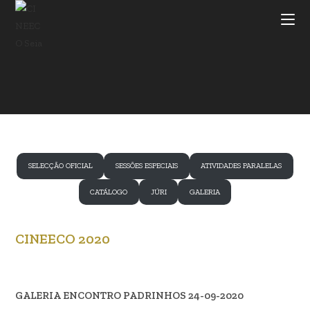
Skip
to
content
SELECÇÃO OFICIAL
SESSÕES ESPECIAIS
ATIVIDADES PARALELAS
CATÁLOGO
JÚRI
GALERIA
CINEECO 2020
GALERIA ENCONTRO PADRINHOS 24-09-2020